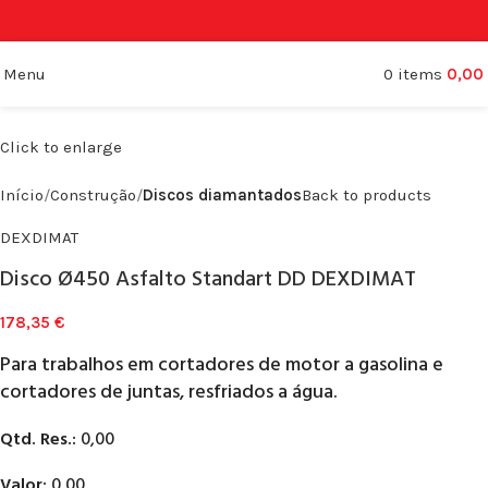
Menu
0
items
0,00
Click to enlarge
Início
Construção
Discos diamantados
Back to products
DEXDIMAT
Disco Ø450 Asfalto Standart DD DEXDIMAT
178,35
€
Para trabalhos em cortadores de motor a gasolina e
cortadores de juntas, resfriados a água.
Qtd. Res.:
0,00
Valor:
0,00