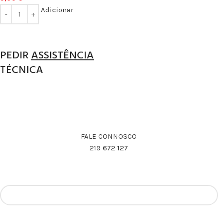
Adicionar
PEDIR
ASSISTÊNCIA
TÉCNICA
REALIZAMOS ASSISTÊNCIA TÉCNICA CERTIFICADA
PELAS NOSSAS MARCAS
FALE CONNOSCO
219 672 127
Nome
Assunto
Email
*