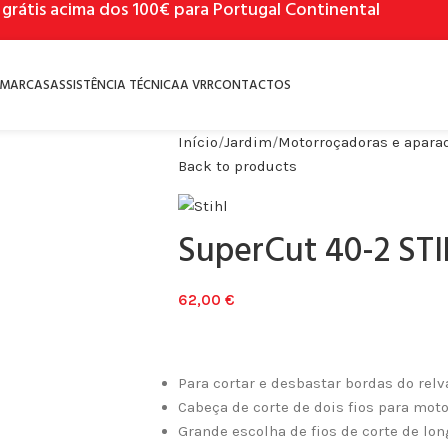
 grátis acima dos 100€ para Portugal Continental
MARCAS
ASSISTÊNCIA TÉCNICA
A VRR
CONTACTOS
Início
Jardim
Motorroçadoras e apara
Back to products
SuperCut 40-2 ST
62,00
€
Para cortar e desbastar bordas do rel
Cabeça de corte de dois fios para mot
Grande escolha de fios de corte de lo