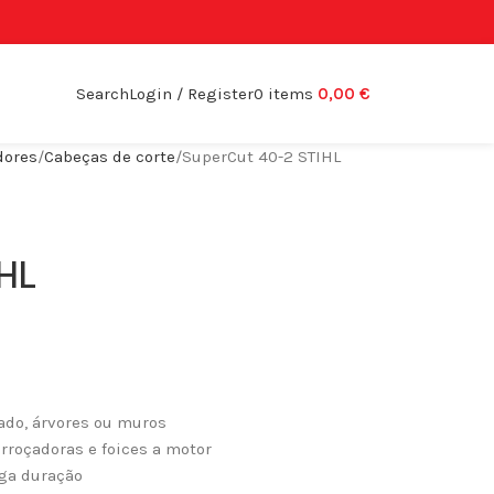
Search
Login / Register
0
items
0,00
€
dores
Cabeças de corte
SuperCut 40-2 STIHL
IHL
vado, árvores ou muros
orroçadoras e foices a motor
nga duração