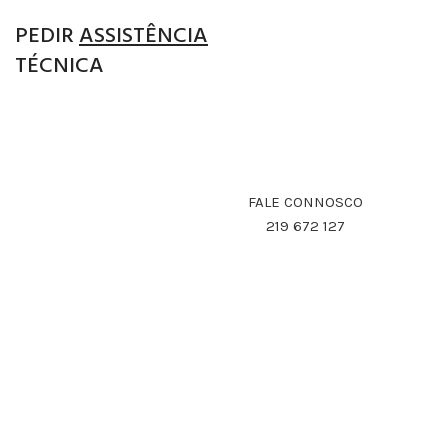
PEDIR
ASSISTÊNCIA
TÉCNICA
REALIZAMOS ASSISTÊNCIA TÉCNICA CERTIFICADA
PELAS NOSSAS MARCAS
FALE CONNOSCO
219 672 127