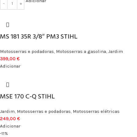
Adicionar
MS 181 35R 3/8″ PM3 STIHL
Motosserras e podadoras
,
Motosserras a gasolina
,
Jardim
399,00
€
Adicionar
MSE 170 C-Q STIHL
Jardim
,
Motosserras e podadoras
,
Motosserras elétricas
249,00
€
Adicionar
-11%