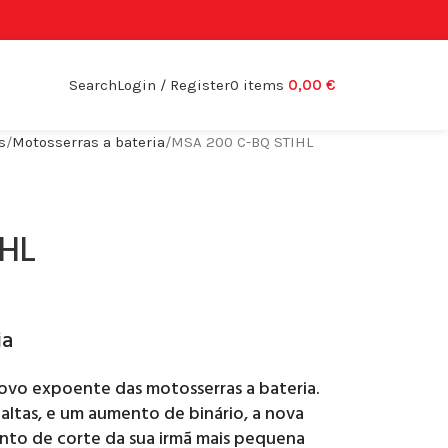
Search
Login / Register
0
items
0,00
€
s
Motosserras a bateria
MSA 200 C-BQ STIHL
IHL
ia
vo expoente das motosserras a bateria.
altas, e um aumento de binário, a nova
to de corte da sua irmã mais pequena