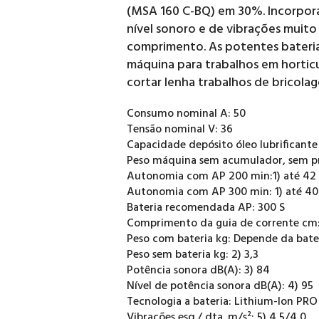
(MSA 160 C-BQ) em 30%. Incorpora
nível sonoro e de vibrações muito
comprimento. As potentes bateria
máquina para trabalhos em horticu
cortar lenha trabalhos de bricola
Consumo nominal A: 50
Tensão nominal V: 36
Capacidade depósito óleo lubrificant
Peso máquina sem acumulador, sem pr
Autonomia com AP 200 min:1) até 42
Autonomia com AP 300 min: 1) até 40
Bateria recomendada AP: 300 S
Comprimento da guia de corrente cm:
Peso com bateria kg: Depende da bate
Peso sem bateria kg: 2) 3,3
Potência sonora dB(A): 3) 84
Nível de potência sonora dB(A): 4) 95
Tecnologia a bateria: Lithium-Ion PRO
Vibrações esq./ dta. m/s²: 5) 4,5/4,0