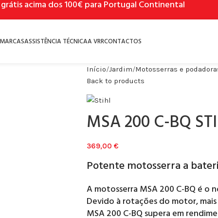
 grátis acima dos 100€ para Portugal Continental
MARCAS
ASSISTÊNCIA TÉCNICA
A VRR
CONTACTOS
Início
Jardim
Motosserras e podadora
Back to products
MSA 200 C-BQ ST
369,00
€
Potente motosserra a bater
A motosserra MSA 200 C-BQ é o no
Devido à rotações do motor, mais 
MSA 200 C-BQ supera em rendimen