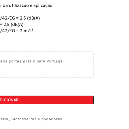
 da utilização e aplicação
6/42/EG = 2,5 (dB(A)
 2,5 (dB(A)
6/42/EG = 2 m/s²
ceba portes grátis para Portugal
DICIONAR
eria
,
Motosserras e podadoras