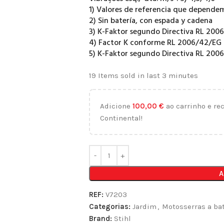
1) Valores de referencia que dependem
2) Sin batería, con espada y cadena
3) K-Faktor segundo Directiva RL 200
4) Factor K conforme RL 2006/42/EG =
5) K-Faktor segundo Directiva RL 200
19
Items sold in last 3 minutes
Adicione
100,00
€
ao carrinho e re
Continental!
A
REF:
V7203
Categorias:
Jardim
,
Motosserras a bat
Brand:
Stihl