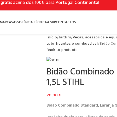
 grátis acima dos 100€ para Portugal Continental
MARCAS
ASSISTÊNCIA TÉCNICA
A VRR
CONTACTOS
Início
Jardim
Peças, acessórios e eq
Lubrificantes e combustível
Bidão Com
Back to products
Bidão Combinado S
1,5L STIHL
20,00
€
Bidão Combinado Standard, Laranja 3L
Depósito duplo para 3 litros de combust