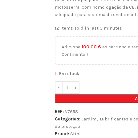
motosserra. Com homologação da CE, i
adequado para sistema de enchimento
12
Items sold in last 3 minutes
Adicione
100,00
€
ao carrinho e re
Continental!
Em stock
A
REF:
V7658
Categorias:
Jardim
,
Lubrificantes e 
de proteção
Brand:
Stihl