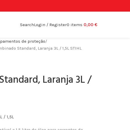
Search
Login / Register
0
items
0,00
€
uipamentos de proteção
binado Standard, Laranja 3L / 1,5L STIHL
tandard, Laranja 3L /
 / 1,5L
ível e 1,5 litro de óleo para correntes de