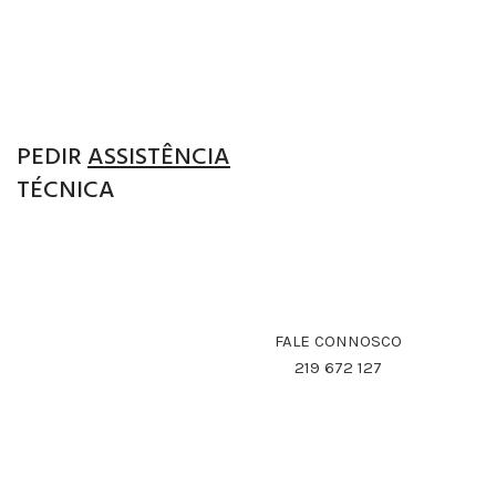
PEDIR
ASSISTÊNCIA
TÉCNICA
REALIZAMOS ASSISTÊNCIA TÉCNICA CERTIFICADA
PELAS NOSSAS MARCAS
FALE CONNOSCO
219 672 127